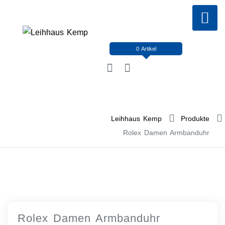
Skip
to
content
0 Artikel
Leihhaus Kemp
Produkte
Rolex Damen Armbanduhr
Rolex Damen Armbanduhr