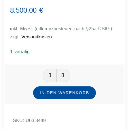
8.500,00
€
inkl. MwSt. (differenzbesteuert nach §25a UStG.)
zzgl.
Versandkosten
1 vorrätig
Rolex
Damen
Armbanduhr
IN DEN WARENKORB
Menge
SKU:
U03.8449