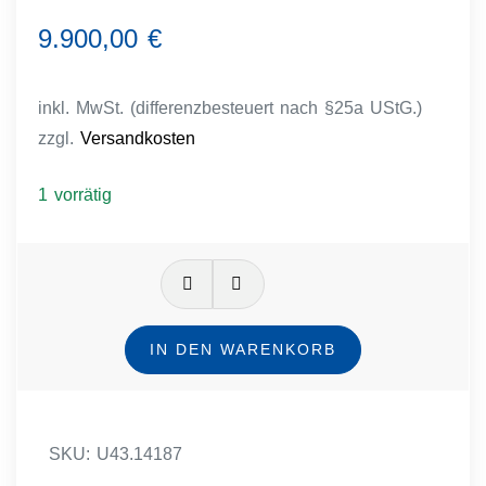
9.900,00
€
inkl. MwSt. (differenzbesteuert nach §25a UStG.)
zzgl.
Versandkosten
1 vorrätig
Rolex
Herren
Armbanduhr
IN DEN WARENKORB
Menge
SKU:
U43.14187